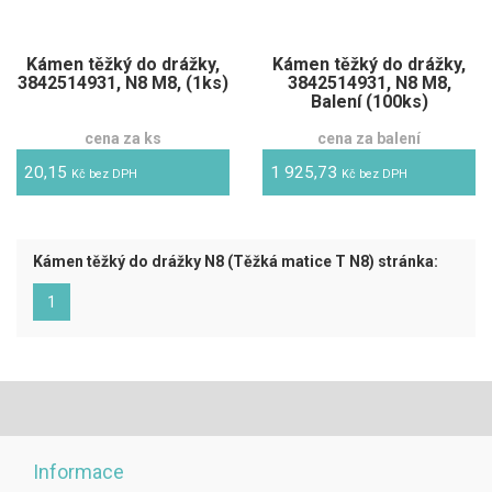
Kámen těžký do drážky,
Kámen těžký do drážky,
3842514931, N8 M8, (1ks)
3842514931, N8 M8,
Balení (100ks)
cena za ks
cena za balení
20,15
1 925,73
Kč bez DPH
Kč bez DPH
Kámen těžký do drážky N8 (Těžká matice T N8) stránka:
(aktuální)
1
Informace