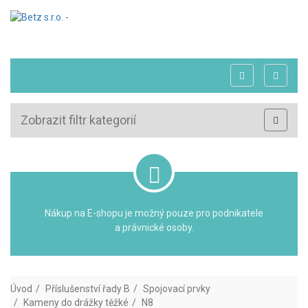
Zobrazit filtr kategorií
Nákup na E-shopu je možný pouze pro podnikatele
a právnické osoby.
Úvod
Příslušenství řady B
Spojovací prvky
Kameny do drážky těžké
N8