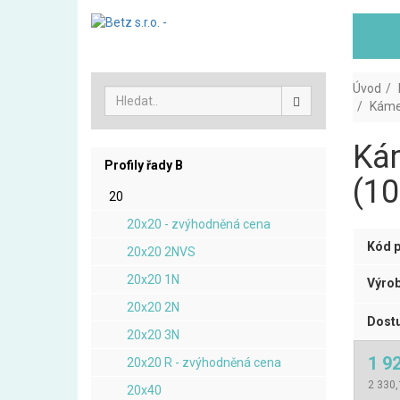
Úvod
Kámen
Kám
Profily řady B
(10
20
20x20 - zvýhodněná cena
Kód p
20x20 2NVS
20x20 1N
Výrob
20x20 2N
Dostu
20x20 3N
1 9
20x20 R - zvýhodněná cena
2 330,
20x40