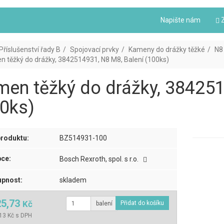
Napište nám
Z
Příslušenství řady B
Spojovací prvky
Kameny do drážky těžké
N8
 těžký do drážky, 3842514931, N8 M8, Balení (100ks)
en těžký do drážky, 384251
0ks)
roduktu:
BZ514931-100
ce:
Bosch Rexroth, spol. s r.o.
pnost:
skladem
25,73
Kč
balení
13 Kč s DPH