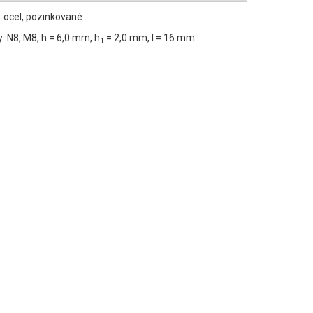
: ocel, pozinkované
 N8, M8, h = 6,0 mm, h
= 2,0 mm, l = 16 mm
1