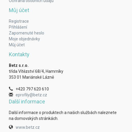
Ochrana osobních údajů
Můj účet
Registrace
Přihlášení
Zapomenuté heslo
Moje objednávky
Můj účet
Kontakty
Betz s.r.o.
třída Vítězství 68/4, Hamrníky
353 01 Mariánské Lázně
+420 797 620 610
eprofily@betz.cz
Další informace
Další informace o produktech a našich službách naleznete
na domovských stránkách.
www.betz.cz