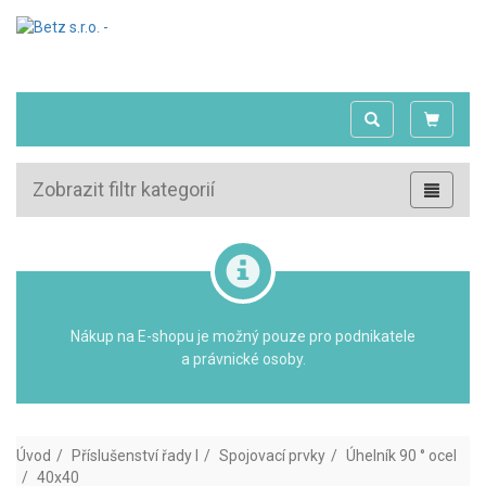
Zobrazit filtr kategorií
Nákup na E-shopu je možný pouze pro podnikatele
a právnické osoby.
Úvod
Příslušenství řady I
Spojovací prvky
Úhelník 90 ° ocel
40x40