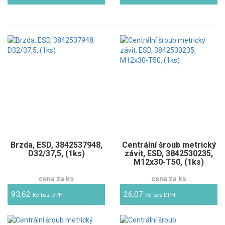
Brzda, ESD, 3842537948,
Centrální šroub metrický
D32/37,5, (1ks)
závit, ESD, 3842530235,
M12x30-T50, (1ks)
cena za ks
cena za ks
93,62
26,07
Kč bez DPH
Kč bez DPH