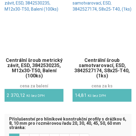
Centrální šroub metrický
Centrální šroub
závit, ESD, 3842530235,
samotvarovací, ESD,
M12x30-T50, Balení
3842527174, S8x25-T40,
(100ks)
(1ks)
cena za balení
cena za ks
2 370,12
14,81
Kč bez DPH
Kč bez DPH
Příslušenství pro hliníkové konstrukční profily s drážkou 6,
8, 10 mm pro rozměrovou řadu 20, 30, 40, 45, 50, 60 mm
stránka: