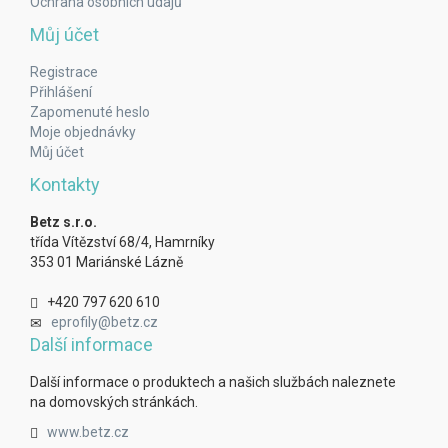
Ochrana osobních údajů
Můj účet
Registrace
Přihlášení
Zapomenuté heslo
Moje objednávky
Můj účet
Kontakty
Betz s.r.o.
třída Vítězství 68/4, Hamrníky
353 01 Mariánské Lázně
+420 797 620 610
eprofily@betz.cz
Další informace
Další informace o produktech a našich službách naleznete
na domovských stránkách.
www.betz.cz