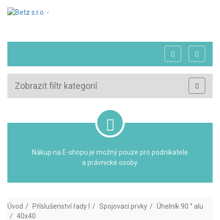
Zobrazit filtr kategorií
Nákup na E-shopu je možný pouze pro podnikatele
a právnické osoby.
Úvod
Příslušenství řady I
Spojovací prvky
Úhelník 90 ° alu
40x40