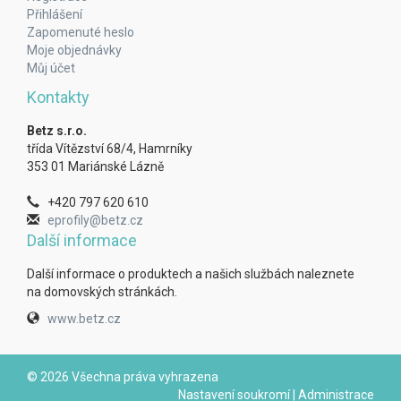
Přihlášení
Zapomenuté heslo
Moje objednávky
Můj účet
Kontakty
Betz s.r.o.
třída Vítězství 68/4, Hamrníky
353 01 Mariánské Lázně
+420 797 620 610
eprofily@betz.cz
Další informace
Další informace o produktech a našich službách naleznete
na domovských stránkách.
www.betz.cz
© 2026 Všechna práva vyhrazena
Nastavení soukromí
|
Administrace