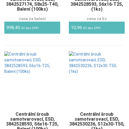
3842527174, S8x25-T40,
3842528593, S6x16-T25,
Balení (100ks)
(1ks)
cena za balení
cena za ks
998,40
10,96
Kč bez DPH
Kč bez DPH
Centrální šroub
Centrální šroub
samotvarovací, ESD,
samotvarovací, ESD,
3842528593, S6x16-T25,
3842530236, S12x30-T50,
Balení (100ks)
(1ks)