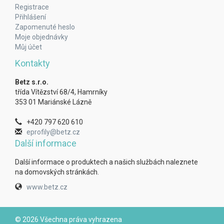
Registrace
Přihlášení
Zapomenuté heslo
Moje objednávky
Můj účet
Kontakty
Betz s.r.o.
třída Vítězství 68/4, Hamrníky
353 01 Mariánské Lázně
+420 797 620 610
eprofily@betz.cz
Další informace
Další informace o produktech a našich službách naleznete
na domovských stránkách.
www.betz.cz
© 2026 Všechna práva vyhrazena