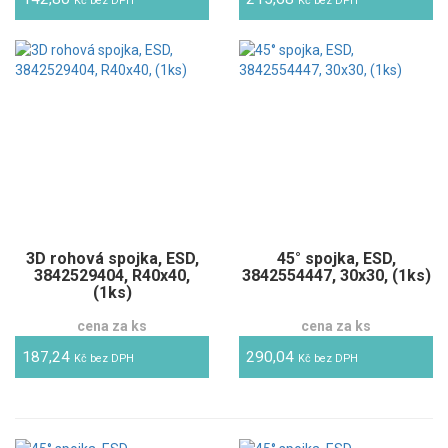
Kč bez DPH
Kč bez DPH
3D rohová spojka, ESD,
45° spojka, ESD,
3842529404, R40x40,
3842554447, 30x30, (1ks)
(1ks)
cena za ks
cena za ks
187,24
290,04
Kč bez DPH
Kč bez DPH