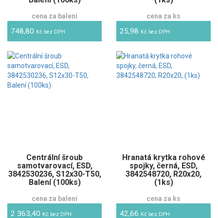
cena za balení
cena za ks
748,80
25,98
Kč bez DPH
Kč bez DPH
Centrální šroub
Hranatá krytka rohové
samotvarovací, ESD,
spojky, černá, ESD,
3842530236, S12x30-T50,
3842548720, R20x20,
Balení (100ks)
(1ks)
cena za balení
cena za ks
2 363,40
42,66
Kč bez DPH
Kč bez DPH