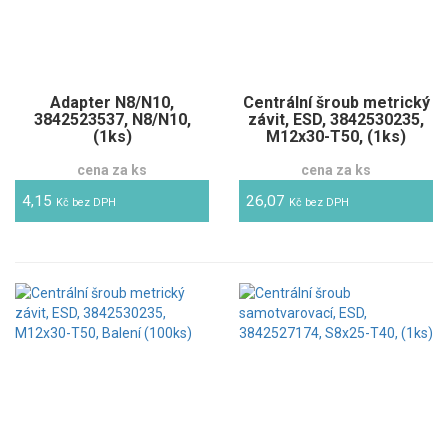
Adapter N8/N10,
Centrální šroub metrický
3842523537, N8/N10,
závit, ESD, 3842530235,
(1ks)
M12x30-T50, (1ks)
cena za ks
cena za ks
4,15
26,07
Kč bez DPH
Kč bez DPH