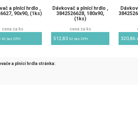
ač a plnící hrdlo ,
Dávkovač a plnící hrdlo ,
Dávkova
6627, 90x90, (1ks)
3842526628, 180x90,
3842526
(1ks)
cena za ks
cena za ks
5
512,83
320,86
Kč bez DPH
Kč bez DPH
vače a plnící hrdla stránka:
tuální)