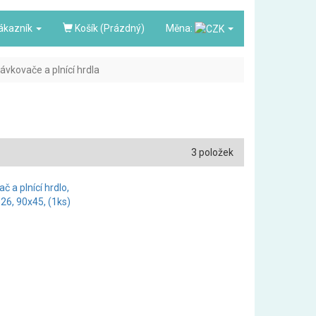
ákazník
Košík (Prázdný)
Měna:
ávkovače a plnící hrdla
3 položek