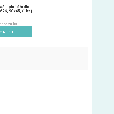
č a plnící hrdlo,
626, 90x45, (1ks)
cena za ks
Kč bez DPH