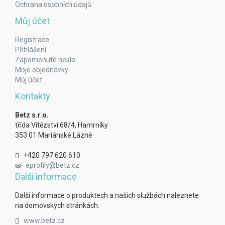
Ochrana osobních údajů
Můj účet
Registrace
Přihlášení
Zapomenuté heslo
Moje objednávky
Můj účet
Kontakty
Betz s.r.o.
třída Vítězství 68/4, Hamrníky
353 01 Mariánské Lázně
+420 797 620 610
eprofily@betz.cz
Další informace
Další informace o produktech a našich službách naleznete
na domovských stránkách.
www.betz.cz