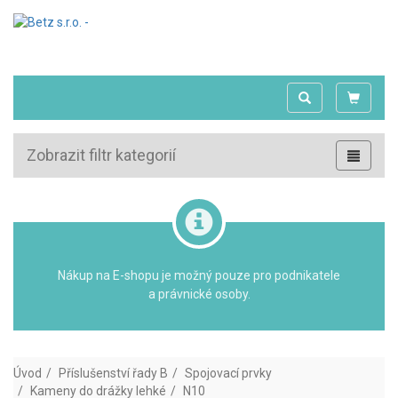
Zobrazit filtr kategorií
Nákup na E-shopu je možný pouze pro podnikatele
a právnické osoby.
Úvod
Příslušenství řady B
Spojovací prvky
Kameny do drážky lehké
N10