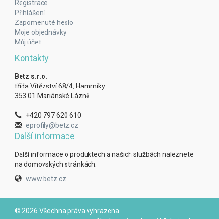
Registrace
Přihlášení
Zapomenuté heslo
Moje objednávky
Můj účet
Kontakty
Betz s.r.o.
třída Vítězství 68/4, Hamrníky
353 01 Mariánské Lázně
+420 797 620 610
eprofily@betz.cz
Další informace
Další informace o produktech a našich službách naleznete
na domovských stránkách.
www.betz.cz
© 2026 Všechna práva vyhrazena