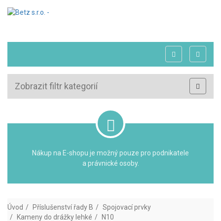
Zobrazit filtr kategorií
Nákup na E-shopu je možný pouze pro podnikatele
a právnické osoby.
Úvod
Příslušenství řady B
Spojovací prvky
Kameny do drážky lehké
N10