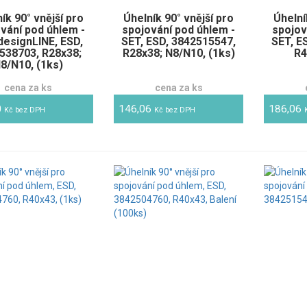
ík 90° vnější pro
Úhelník 90° vnější pro
Úhelní
vání pod úhlem -
spojování pod úhlem -
spojov
designLINE, ESD,
SET, ESD, 3842515547,
SET, E
538703, R28x38;
R28x38; N8/N10, (1ks)
R4
8/N10, (1ks)
cena za ks
cena za ks
0
146,06
186,06
Kč bez DPH
Kč bez DPH