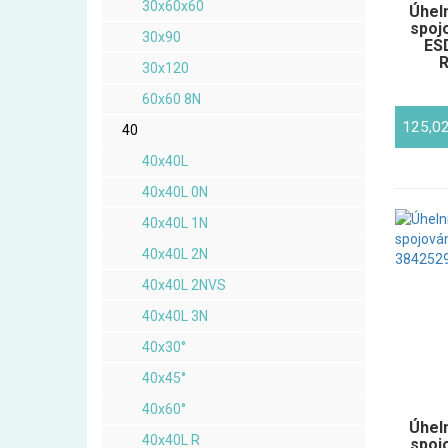
30x60x60
Úheln
spoj
30x90
ES
R
30x120
60x60 8N
125,0
40
40x40L
40x40L 0N
40x40L 1N
40x40L 2N
40x40L 2NVS
40x40L 3N
40x30°
40x45°
40x60°
Úheln
40x40L R
spoj