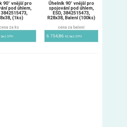
k 90° vnější pro
Úhelník 90° vnější pro
vání pod úhlem,
spojování pod úhlem,
 3842515473,
ESD, 3842515473,
8x38, (1ks)
R28x38, Balení (100ks)
cena za ks
cena za balení
6 754,86
 bez DPH
Kč bez DPH