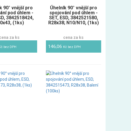
k 90° vnější pro
Úhelník 90° vnější pro
ání pod úhlem -
spojování pod úhlem -
SD, 3842518424,
SET, ESD, 3842521580,
0x43, (1ks)
R28x38; N10/N10, (1ks)
cena za ks
cena za ks
146,06
Kč bez DPH
Kč bez DPH