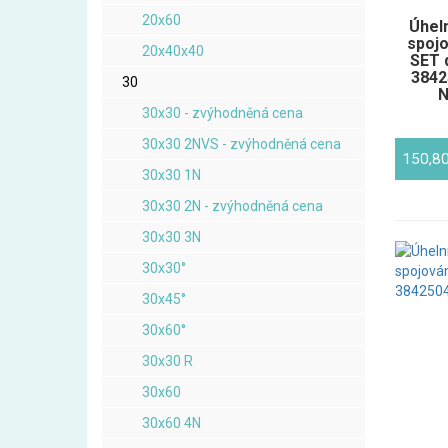
20x60
Úheln
spojo
20x40x40
SET 
3842
30
N
30x30 - zvýhodněná cena
30x30 2NVS - zvýhodněná cena
150,8
30x30 1N
30x30 2N - zvýhodněná cena
30x30 3N
30x30°
30x45°
30x60°
30x30 R
30x60
30x60 4N