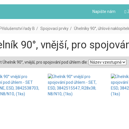
Napište nám
Z
Příslušenství řady B
Spojovací prvky
Úhelníky 90°, úhlově naklopite
lník 90°, vnější, pro spojov
t Úhelník 90°, vnější, pro spojování pod úhlem dle: