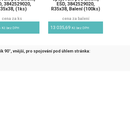
D, 3842529020,
ESD, 3842529020,
35x38, (1ks)
R35x38, Balení (100ks)
cena za ks
cena za balení
8
13 035,69
Kč bez DPH
Kč bez DPH
ík 90°, vnější, pro spojování pod úhlem stránka:
tuální)