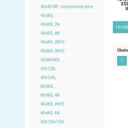
ES
40x40 HR - zvýhodněná cena
R
40x80L
40x80L 2N
144,8
40x80L 4N
40x80L 2NVS
Úheln
40x80L 3NVS
40x80x80L
(ak
1
40x120L
40x160L
80x80L
80x80L 4N
80x80L 4NVS
80x80L 6N
40x120x120L