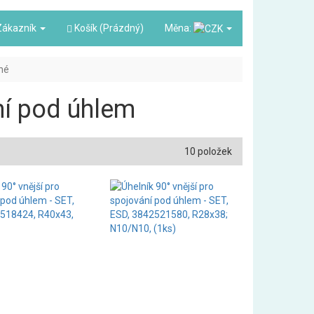
ákazník
Košík (Prázdný)
Měna:
lné
ání pod úhlem
10 položek