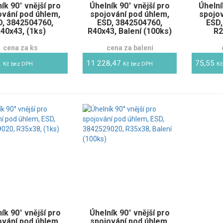
ík 90° vnější pro
Úhelník 90° vnější pro
Úhelní
ování pod úhlem,
spojování pod úhlem,
spojo
D, 3842504760,
ESD, 3842504760,
ESD,
40x43, (1ks)
R40x43, Balení (100ks)
R2
cena za ks
cena za balení
2
11 228,47
75,55
Kč bez DPH
Kč bez DPH
Kč
ík 90° vnější pro
Úhelník 90° vnější pro
ování pod úhlem,
spojování pod úhlem,