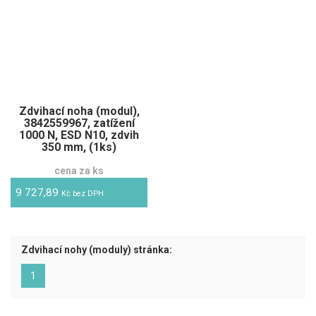
Zdvihací noha (modul),
3842559967, zatížení
1000 N, ESD N10, zdvih
350 mm, (1ks)
cena za ks
9 727,89
Kč bez DPH
Zdvihací nohy (moduly) stránka:
(aktuální)
1