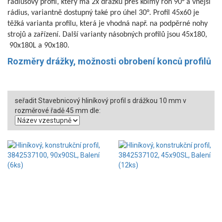
rádiusový profil, který má 2x drážku přes kolmý roh 90° a vnější
rádius, variantně dostupný také pro úhel 30°. Profil 45x60 je
těžká varianta profilu, která je vhodná např. na podpěrné nohy
strojů a zařízení. Další varianty násobných profilů jsou 45x180,
90x180L a 90x180.
Rozměry drážky, možnosti obrobení konců profilů
seřadit Stavebnicový hliníkový profil s drážkou 10 mm v
rozměrové řadě 45 mm dle: