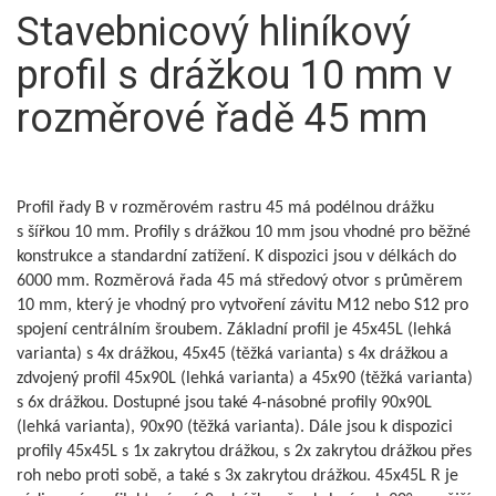
Stavebnicový hliníkový
profil s drážkou 10 mm v
rozměrové řadě 45 mm
Profil řady B v rozměrovém rastru 45 má podélnou drážku
s šířkou 10 mm. Profily s drážkou 10 mm jsou vhodné pro běžné
konstrukce a standardní zatížení. K dispozici jsou v délkách do
6000 mm. Rozměrová řada 45 má středový otvor s průměrem
10 mm, který je vhodný pro vytvoření závitu M12 nebo S12 pro
spojení centrálním šroubem. Základní profil je 45x45L (lehká
varianta) s 4x drážkou, 45x45 (těžká varianta) s 4x drážkou a
zdvojený profil 45x90L (lehká varianta) a 45x90 (těžká varianta)
s 6x drážkou. Dostupné jsou také 4-násobné profily 90x90L
(lehká varianta), 90x90 (těžká varianta). Dále jsou k dispozici
profily 45x45L s 1x zakrytou drážkou, s 2x zakrytou drážkou přes
roh nebo proti sobě, a také s 3x zakrytou drážkou. 45x45L R je