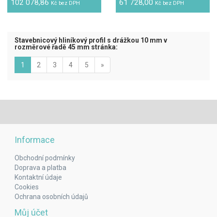
102 078,86
61 728,00
Kč bez DPH
Kč bez DPH
Stavebnicový hliníkový profil s drážkou 10 mm v
rozměrové řadě 45 mm stránka:
(aktuální)
Next
1
2
3
4
5
»
Informace
Obchodní podmínky
Doprava a platba
Kontaktní údaje
Cookies
Ochrana osobních údajů
Můj účet