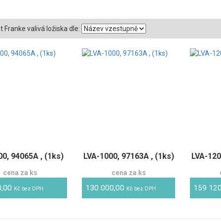
t Franke valivá ložiska dle:
0, 94065A , (1ks)
LVA-1000, 97163A , (1ks)
LVA-120
cena za ks
cena za ks
0,00
130 000,00
159 12
Kč bez DPH
Kč bez DPH