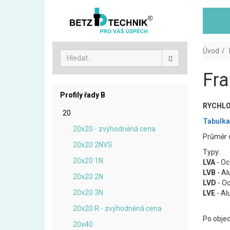
Úvod
Fra
Profily řady B
RYCHLO
20
Tabulka
20x20 - zvýhodněná cena
Průměr 
20x20 2NVS
Typy:
20x20 1N
LVA
- Oc
LVB
- Al
20x20 2N
LVD
- Oc
20x20 3N
LVE
- Al
20x20 R - zvýhodněná cena
Po objed
20x40