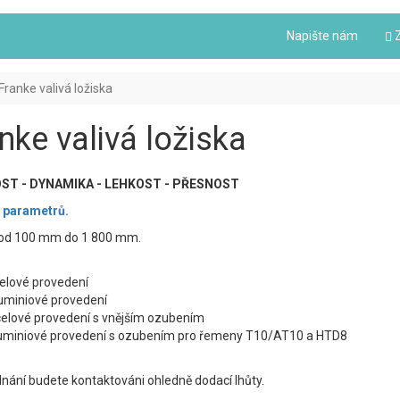
Napište nám
Z
Franke valivá ložiska
nke valivá ložiska
ST - DYNAMIKA - LEHKOST - PŘESNOST
 parametrů.
od 100 mm do 1 800 mm.
elové provedení
uminiové provedení
elové provedení s vnějším ozubením
uminiové provedení s ozubením pro řemeny T10/AT10 a HTD8
nání budete kontaktováni ohledně dodací lhůty.