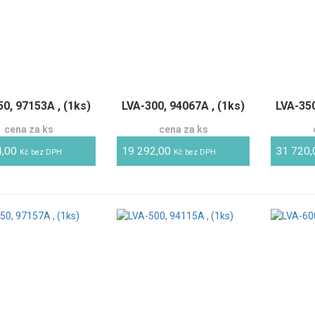
0, 97153A , (1ks)
LVA-300, 94067A , (1ks)
LVA-350
cena za ks
cena za ks
4,00
19 292,00
31 720
Kč bez DPH
Kč bez DPH