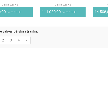
cena za ks
cena za ks
0,00
111 020,00
14 508
Kč bez DPH
Kč bez DPH
e valivá ložiska stránka:
tuální)
Next
2
3
4
»