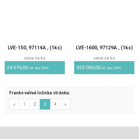
LVE-150, 97114A , (1ks)
LVE-1600, 97129A , (1ks)
cena za ks
cena za ks
24 076,00
353 080,00
Kč bez DPH
Kč bez DPH
Franke valivá ložiska stránka:
Previous
(aktuální)
Next
«
1
2
3
4
»