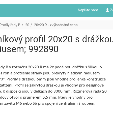
Napište nám
Z
Profily řady B
20
20x20 R - zvýhodněná cena
níkový profil 20x20 s drážk
iusem; 992890
řady B v rozměru 20x20 R má 2x podélnou drážku s šířkou 6
 roh a protilehlé strany jsou překryty hladkým rádiusem
90°. Profily s drážkou 6mm jsou vhodné pro lehké konstrukce
zatížení. Profil se zakrytou drážkou je vhodný pro designové
e. K dispozici jsou v délkách do 3000 mm. Rozměrová řada 20
dový otvor s průměrem 5,5 mm, který je vhodný pro
ní závitu M6 nebo S6 pro spojení centrálním šroubem.