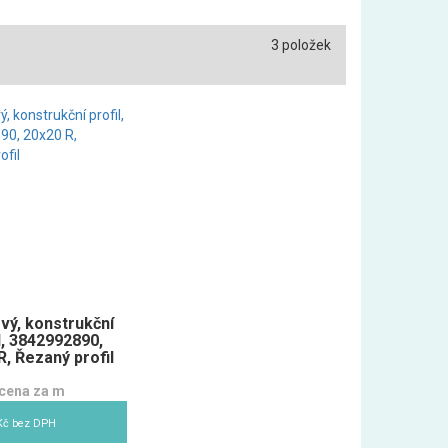
:
3 položek
ový, konstrukční
l, 3842992890,
R, Řezaný profil
cena za m
Kč bez DPH