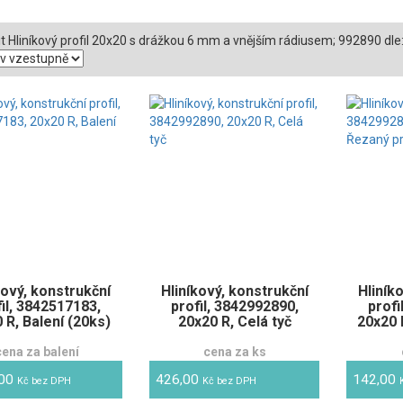
t Hliníkový profil 20x20 s drážkou 6 mm a vnějším rádiusem; 992890 dle
kový, konstrukční
Hliníkový, konstrukční
Hliník
fil, 3842517183,
profil, 3842992890,
profi
 R, Balení (20ks)
20x20 R, Celá tyč
20x20 
cena za balení
cena za ks
,00
426,00
142,00
Kč bez DPH
Kč bez DPH