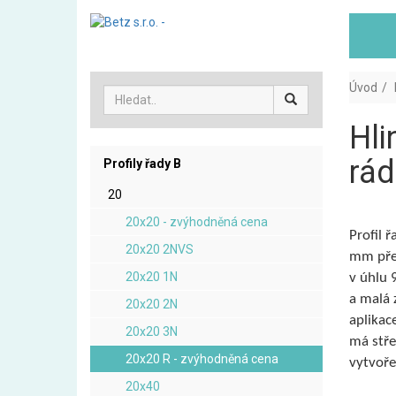
Úvod
Hli
rád
Profily řady B
20
20x20 - zvýhodněná cena
Profil 
20x20 2NVS
mm přes
20x20 1N
v úhlu 
a malá 
20x20 2N
aplikac
20x20 3N
má stře
20x20 R - zvýhodněná cena
vytvoře
20x40