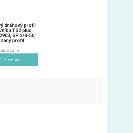
vý dráhový profil
vníku TS2 plus,
903, SP 2/B-50,
zaný profil
cena za m
00
Kč bez DPH