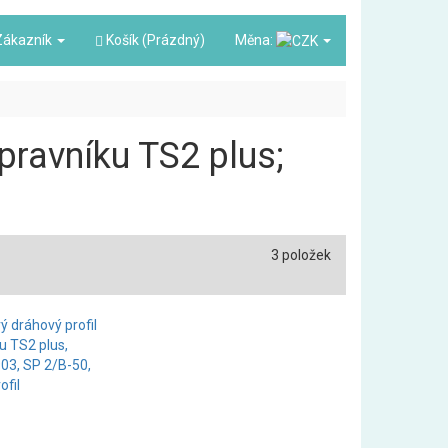
ákazník
Košík (Prázdný)
Měna:
opravníku TS2 plus;
3 položek