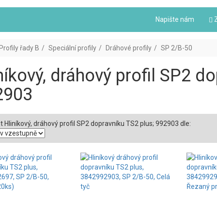
Napište nám
Z
Profily řady B
Speciální profily
Dráhové profily
SP 2/B-50
níkový, dráhový profil SP2 d
2903
t Hliníkový, dráhový profil SP2 dopravníku TS2 plus; 992903 dle: