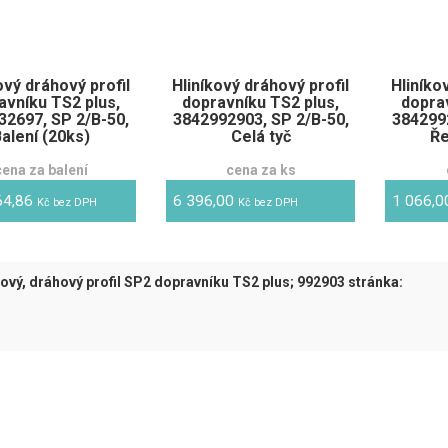
ový dráhový profil
Hliníkový dráhový profil
Hliníko
avníku TS2 plus,
dopravníku TS2 plus,
dopra
32697, SP 2/B-50,
3842992903, SP 2/B-50,
3842992
alení (20ks)
Celá tyč
Ře
cena za balení
cena za ks
64,86
6 396,00
1 066,
Kč bez DPH
Kč bez DPH
kový, dráhový profil SP2 dopravníku TS2 plus; 992903 stránka:
tuální)