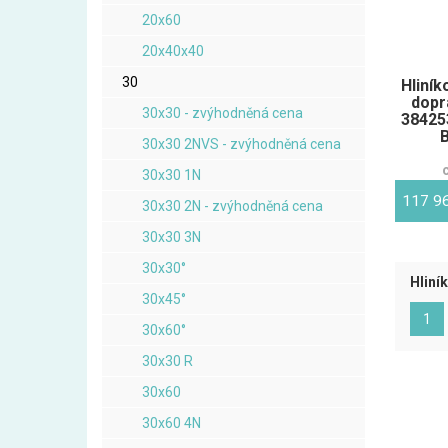
20x60
20x40x40
30
Hliník
dopr
30x30 - zvýhodněná cena
38425
B
30x30 2NVS - zvýhodněná cena
30x30 1N
117 9
30x30 2N - zvýhodněná cena
30x30 3N
30x30°
Hliní
30x45°
(ak
1
30x60°
30x30 R
30x60
30x60 4N