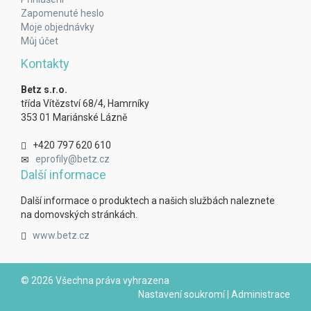
Zapomenuté heslo
Moje objednávky
Můj účet
Kontakty
Betz s.r.o.
třída Vítězství 68/4, Hamrníky
353 01 Mariánské Lázně
+420 797 620 610
eprofily@betz.cz
Další informace
Další informace o produktech a našich službách naleznete
na domovských stránkách.
www.betz.cz
© 2026 Všechna práva vyhrazena
Nastavení soukromí
|
Administrace