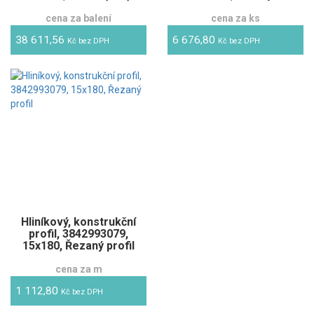
cena za balení
cena za ks
38 611,56
6 676,80
Kč bez DPH
Kč bez DPH
Hliníkový, konstrukční
profil, 3842993079,
15x180, Řezaný profil
cena za m
1 112,80
Kč bez DPH