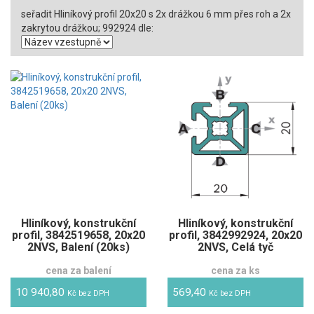
seřadit Hliníkový profil 20x20 s 2x drážkou 6 mm přes roh a 2x
zakrytou drážkou; 992924 dle:
Hliníkový, konstrukční
Hliníkový, konstrukční
profil, 3842519658, 20x20
profil, 3842992924, 20x20
2NVS, Balení (20ks)
2NVS, Celá tyč
cena za balení
cena za ks
10 940,80
569,40
Kč bez DPH
Kč bez DPH