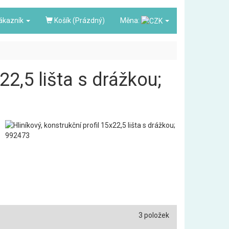
ákazník
Košík (Prázdný)
Měna:
22,5 lišta s drážkou;
3 položek