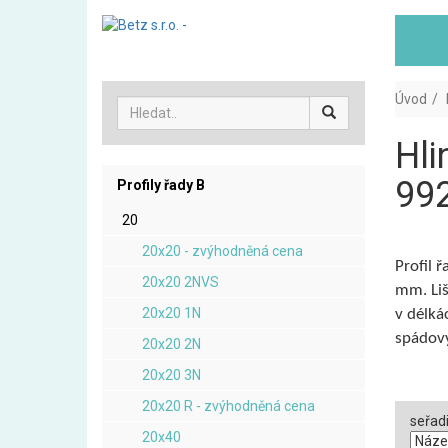
Úvod
Hli
99
Profily řady B
20
20x20 - zvýhodněná cena
Profil 
20x20 2NVS
mm. Liš
20x20 1N
v délká
spádový
20x20 2N
20x20 3N
20x20 R - zvýhodněná cena
seřadi
20x40