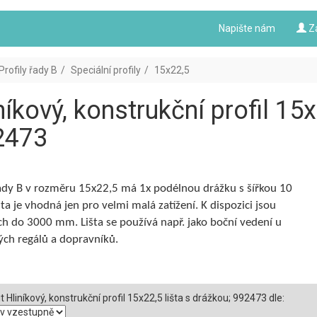
Napište nám
Z
Profily řady B
Speciální profily
15x22,5
níkový, konstrukční profil 15x
2473
řady B v rozměru 15x22,5 má 1x podélnou drážku s šířkou 10
ta je vhodná jen pro velmi malá zatížení. K dispozici jsou
ch do 3000 mm. Lišta se používá např. jako boční vedení u
ch regálů a dopravníků.
t Hliníkový, konstrukční profil 15x22,5 lišta s drážkou; 992473 dle: