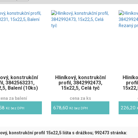
kový, konstrukční
Hliníkový, konstrukční
Hliník
fil, 3842563231,
profil, 3842992473,
profi
,5, Balení (10ks)
15x22,5, Celá tyč
15x22,
cena za balení
cena za ks
,58
678,60
226,20
Kč bez DPH
Kč bez DPH
kový, konstrukční profil 15x22,5 lišta s drážkou; 992473 stránka: