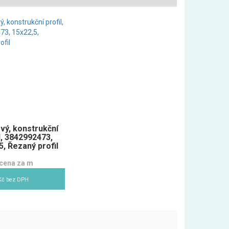
ový, konstrukční
l, 3842992473,
5, Řezaný profil
cena za m
Kč bez DPH