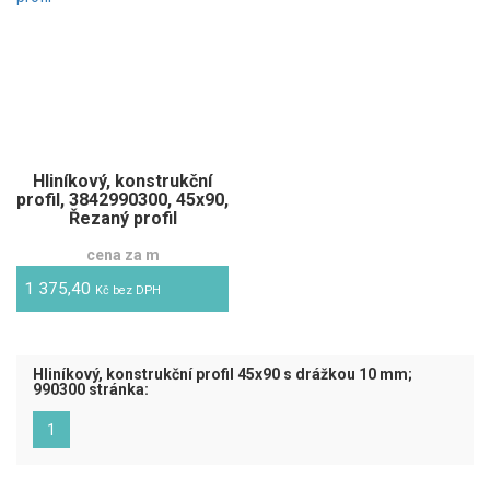
Hliníkový, konstrukční
profil, 3842990300, 45x90,
Řezaný profil
cena za m
1 375,40
Kč bez DPH
Hliníkový, konstrukční profil 45x90 s drážkou 10 mm;
990300 stránka:
(aktuální)
1