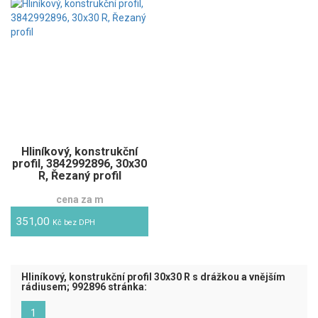
Hliníkový, konstrukční
profil, 3842992896, 30x30
R, Řezaný profil
cena za m
351,00
Kč bez DPH
Hliníkový, konstrukční profil 30x30 R s drážkou a vnějším
rádiusem; 992896 stránka:
(aktuální)
1