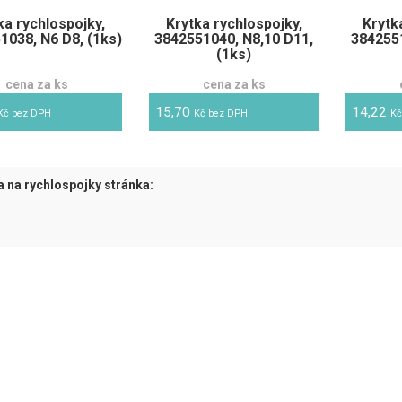
ka rychlospojky,
Krytka rychlospojky,
Krytk
1038, N6 D8, (1ks)
3842551040, N8,10 D11,
3842551
(1ks)
cena za ks
cena za ks
15,70
14,22
Kč bez DPH
Kč bez DPH
Kč
a na rychlospojky stránka:
tuální)