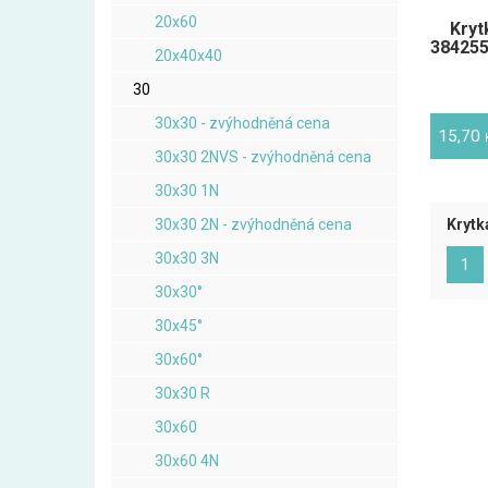
20x60
Kryt
384255
20x40x40
30
30x30 - zvýhodněná cena
15,70
30x30 2NVS - zvýhodněná cena
30x30 1N
30x30 2N - zvýhodněná cena
Krytk
30x30 3N
(ak
1
30x30°
30x45°
30x60°
30x30 R
30x60
30x60 4N