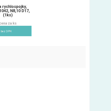
a rychlospojky,
042, N8,10 D17,
(1ks)
cena za ks
 bez DPH