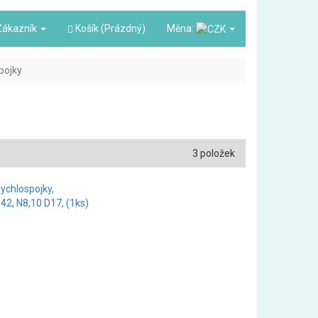
ákazník
Košík (Prázdný)
Měna:
pojky
3 položek