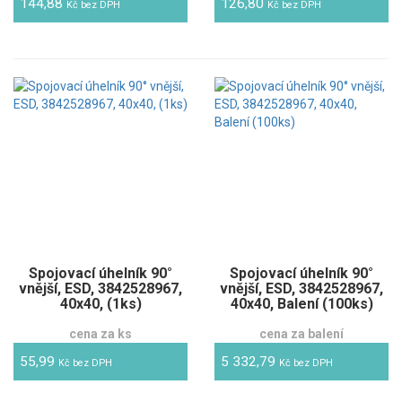
144,88
126,80
Kč bez DPH
Kč bez DPH
Spojovací úhelník 90°
Spojovací úhelník 90°
vnější, ESD, 3842528967,
vnější, ESD, 3842528967,
40x40, (1ks)
40x40, Balení (100ks)
cena za ks
cena za balení
55,99
5 332,79
Kč bez DPH
Kč bez DPH