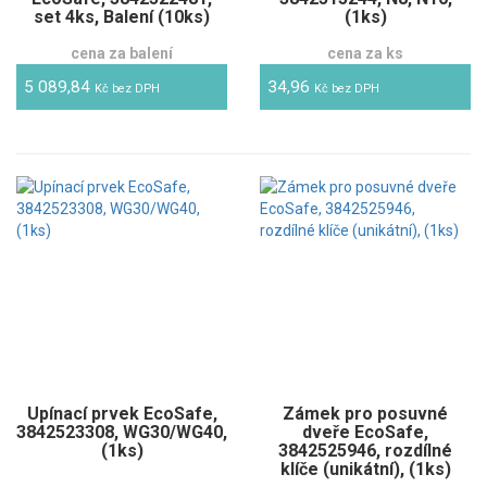
set 4ks, Balení (10ks)
(1ks)
cena za balení
cena za ks
5 089,84
34,96
Kč bez DPH
Kč bez DPH
Upínací prvek EcoSafe,
Zámek pro posuvné
3842523308, WG30/WG40,
dveře EcoSafe,
(1ks)
3842525946, rozdílné
klíče (unikátní), (1ks)