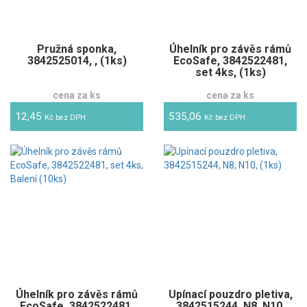
Pružná sponka,
Úhelník pro závěs rámů
3842525014, , (1ks)
EcoSafe, 3842522481,
set 4ks, (1ks)
cena za ks
cena za ks
12,45
535,06
Kč bez DPH
Kč bez DPH
Úhelník pro závěs rámů
Upínací pouzdro pletiva,
EcoSafe, 3842522481,
3842515244, N8, N10,