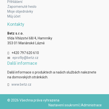
Přihlášení
Zapomenuté heslo
Moje objednávky
Můj účet
Kontakty
Betz s.r.o.
třída Vítězství 68/4, Hamrníky
353 01 Mariánské Lázně
+420 797 620 610
eprofily@betz.cz
Další informace
Další informace o produktech a našich službách naleznete
na domovských stránkách.
www.betz.cz
© 2026 Všechna práva vyhrazena
Nastavení soukromí
|
Administrace