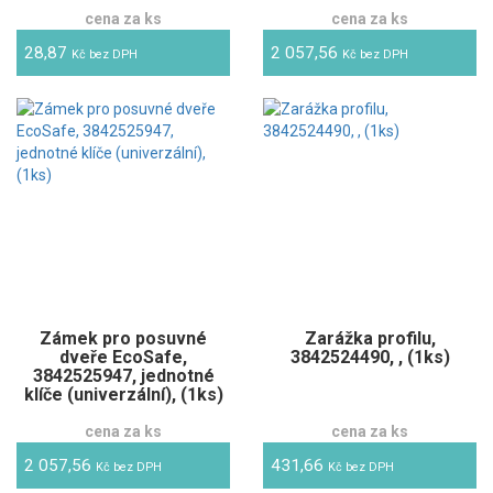
cena za ks
cena za ks
28,87
2 057,56
Kč bez DPH
Kč bez DPH
Zámek pro posuvné
Zarážka profilu,
dveře EcoSafe,
3842524490, , (1ks)
3842525947, jednotné
klíče (univerzální), (1ks)
cena za ks
cena za ks
2 057,56
431,66
Kč bez DPH
Kč bez DPH