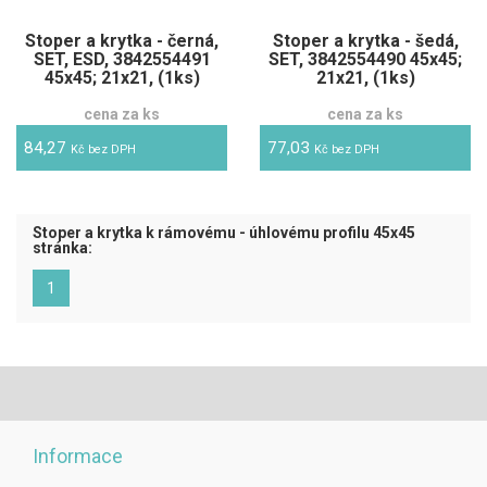
Stoper a krytka - černá,
Stoper a krytka - šedá,
SET, ESD, 3842554491
SET, 3842554490 45x45;
45x45; 21x21, (1ks)
21x21, (1ks)
cena za ks
cena za ks
84,27
77,03
Kč bez DPH
Kč bez DPH
Stoper a krytka k rámovému - úhlovému profilu 45x45
stránka:
(aktuální)
1
Informace