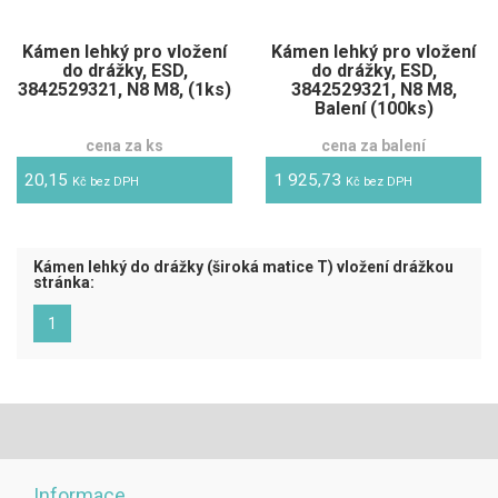
Kámen lehký pro vložení
Kámen lehký pro vložení
do drážky, ESD,
do drážky, ESD,
3842529321, N8 M8, (1ks)
3842529321, N8 M8,
Balení (100ks)
cena za ks
cena za balení
20,15
1 925,73
Kč bez DPH
Kč bez DPH
Kámen lehký do drážky (široká matice T) vložení drážkou
stránka:
(aktuální)
1
Informace