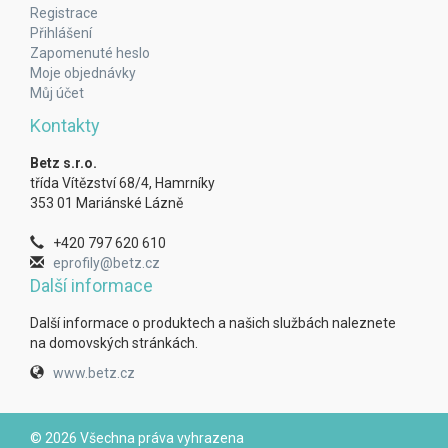
Registrace
Přihlášení
Zapomenuté heslo
Moje objednávky
Můj účet
Kontakty
Betz s.r.o.
třída Vítězství 68/4, Hamrníky
353 01 Mariánské Lázně
+420 797 620 610
eprofily@betz.cz
Další informace
Další informace o produktech a našich službách naleznete
na domovských stránkách.
www.betz.cz
© 2026 Všechna práva vyhrazena