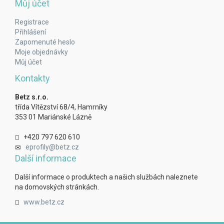
Můj účet
Registrace
Přihlášení
Zapomenuté heslo
Moje objednávky
Můj účet
Kontakty
Betz s.r.o.
třída Vítězství 68/4, Hamrníky
353 01 Mariánské Lázně
+420 797 620 610
eprofily@betz.cz
Další informace
Další informace o produktech a našich službách naleznete
na domovských stránkách.
www.betz.cz