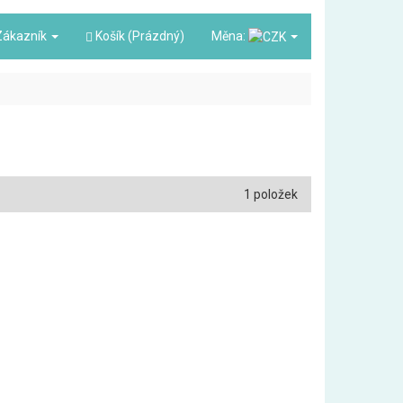
ákazník
Košík (Prázdný)
Měna:
1 položek