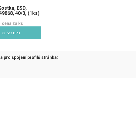
Kostka, ESD,
9868, 40/3, (1ks)
cena za ks
1
Kč bez DPH
a pro spojení profilů stránka:
tuální)