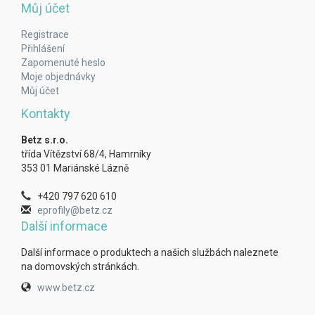
Můj účet
Registrace
Přihlášení
Zapomenuté heslo
Moje objednávky
Můj účet
Kontakty
Betz s.r.o.
třída Vítězství 68/4, Hamrníky
353 01 Mariánské Lázně
+420 797 620 610
eprofily@betz.cz
Další informace
Další informace o produktech a našich službách naleznete
na domovských stránkách.
www.betz.cz