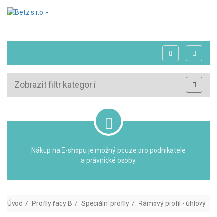
Zobrazit filtr kategorií
Nákup na E-shopu je možný pouze pro podnikatele
a právnické osoby.
Úvod
Profily řady B
Speciální profily
Rámový profil - úhlový