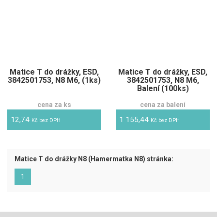
Matice T do drážky, ESD,
Matice T do drážky, ESD,
3842501753, N8 M6, (1ks)
3842501753, N8 M6,
Balení (100ks)
cena za ks
cena za balení
12,74
1 155,44
Kč bez DPH
Kč bez DPH
Matice T do drážky N8 (Hamermatka N8) stránka:
(aktuální)
1