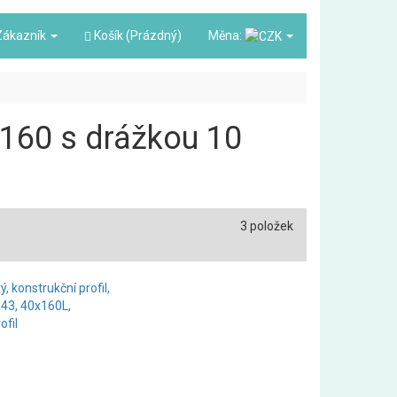
ákazník
Košík (Prázdný)
Měna:
0x160 s drážkou 10
3 položek