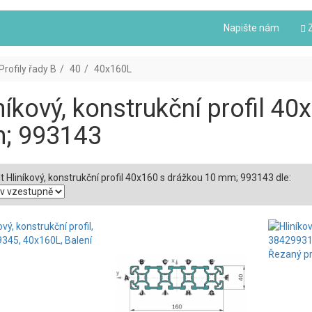
Napište nám
Z
Profily řady B
40
40x160L
níkový, konstrukční profil 4
; 993143
t Hliníkový, konstrukční profil 40x160 s drážkou 10 mm; 993143 dle: