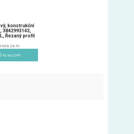
ový, konstrukční
l, 3842993143,
L, Řezaný profil
cena za m
40
Kč bez DPH