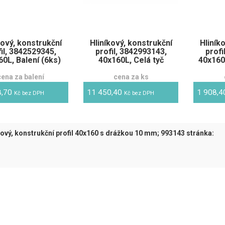
kový, konstrukční
Hliníkový, konstrukční
Hliník
fil, 3842529345,
profil, 3842993143,
profi
0L, Balení (6ks)
40x160L, Celá tyč
40x160
cena za balení
cena za ks
8,70
11 450,40
1 908,
Kč bez DPH
Kč bez DPH
kový, konstrukční profil 40x160 s drážkou 10 mm; 993143 stránka:
tuální)