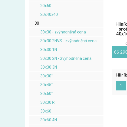
20x60
20x40x40
30
Hliní
pro
30x30 - zvýhodněná cena
40x16
30x30 2NVS - zvýhodněná cena
30x30 1N
66 29
30x30 2N - zvýhodněná cena
30x30 3N
Hliní
30x30°
30x45°
(ak
1
30x60°
30x30 R
30x60
30x60 4N