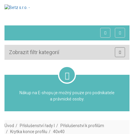
Zobrazit filtr kategorií
Nákup na E-shopu je možný pouze pro podnikatele
a právnické osoby.
Úvod
Příslušenství řady I
Příslušenství k profilům
Krytka konce profilu
40x40