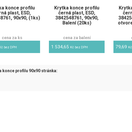
ka konce profilu
Krytka konce profilu
Krytk
rná plast, ESD,
černá plast, ESD,
čern
8761, 90x90, (1ks)
3842548761, 90x90,
38425
Balení (20ks)
otvor
cena za ks
cena za balení
1 534,65
79,69
Kč bez DPH
Kč bez DPH
Kč
a konce profilu 90x90 stránka:
tuální)