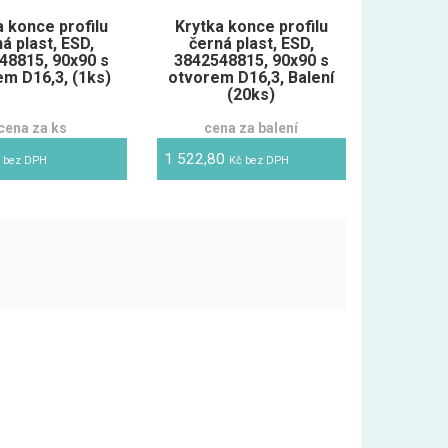
a konce profilu
Krytka konce profilu
á plast, ESD,
černá plast, ESD,
48815, 90x90 s
3842548815, 90x90 s
em D16,3, (1ks)
otvorem D16,3, Balení
(20ks)
cena za ks
cena za balení
1 522,80
 bez DPH
Kč bez DPH