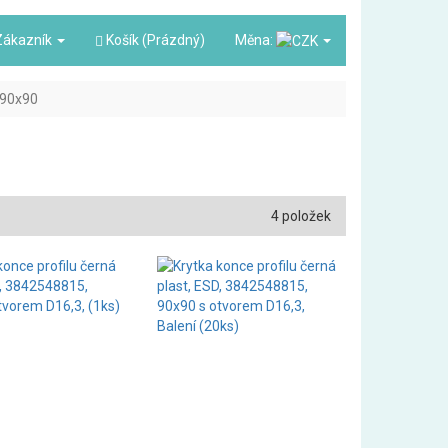
ákazník
Košík (Prázdný)
Měna:
90x90
4 položek