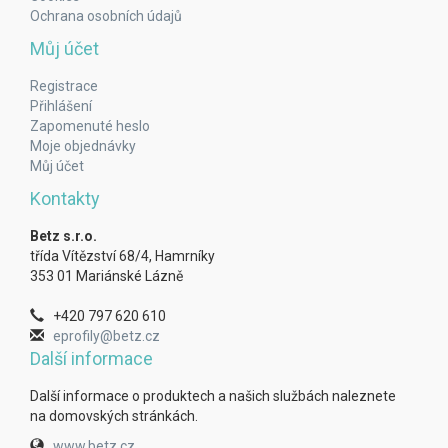
Ochrana osobních údajů
Můj účet
Registrace
Přihlášení
Zapomenuté heslo
Moje objednávky
Můj účet
Kontakty
Betz s.r.o.
třída Vítězství 68/4, Hamrníky
353 01 Mariánské Lázně
+420 797 620 610
eprofily@betz.cz
Další informace
Další informace o produktech a našich službách naleznete
na domovských stránkách.
www.betz.cz