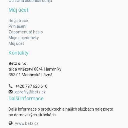
Ochrana osobních údajů
Můj účet
Registrace
Přihlášení
Zapomenuté heslo
Moje objednávky
Můj účet
Kontakty
Betz s.r.o.
třída Vítězství 68/4, Hamrníky
353 01 Mariánské Lázně
+420 797 620 610
eprofily@betz.cz
Další informace
Další informace o produktech a našich službách naleznete
na domovských stránkách.
www.betz.cz