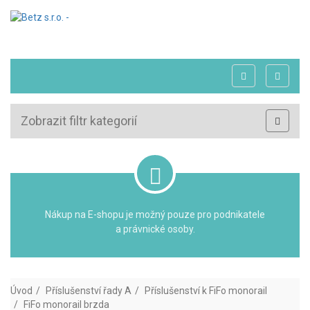
Zobrazit filtr kategorií
Nákup na E-shopu je možný pouze pro podnikatele
a právnické osoby.
Úvod
Příslušenství řady A
Příslušenství k FiFo monorail
FiFo monorail brzda