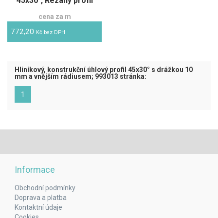
45x30°, Řezaný profil
cena za m
772,20
Kč bez DPH
Hliníkový, konstrukční úhlový profil 45x30° s drážkou 10
mm a vnějším rádiusem; 993013 stránka:
(aktuální)
1
Informace
Obchodní podmínky
Doprava a platba
Kontaktní údaje
Cookies