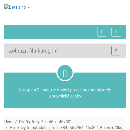
Zobrazit filtr kategorií
Nákup na E-shopu je možný pouze pro podnikatele
a právnické osoby.
Úvod
Profily řady B
45
45x30°
Hliníkový, konstrukční profil, 3842557954, 45x30°, Balení (20ks)