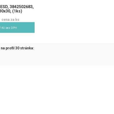
 ESD, 3842502683,
30x30, (1ks)
cena za ks
0
Kč bez DPH
na profil 30 stránka:
tuální)