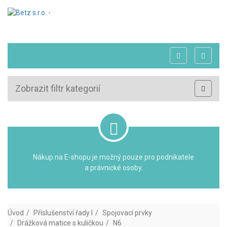
Zobrazit filtr kategorií
Nákup na E-shopu je možný pouze pro podnikatele
a právnické osoby.
Úvod
Příslušenství řady I
Spojovací prvky
Drážková matice s kuličkou
N6