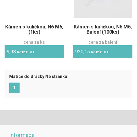
Kámen s kuličkou, N6 M6,
Kámen s kuličkou, N6 M6,
(1ks)
Balení (100ks)
cena za ks
cena za balení
9,93
920,15
Kč bez DPH
Kč bez DPH
Matice do drážky N6 stránka:
(aktuální)
1
Informace