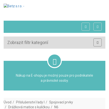
Zobrazit filtr kategorií
Nákup na E-shopu je možný pouze pro podnikatele
a právnické osoby.
Úvod
Příslušenství řady I
Spojovací prvky
Drážková matice s kuličkou
N6