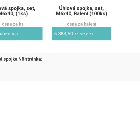
vá spojka, set,
Úhlová spojka, set,
M6x40, (1ks)
M6x40, Balení (100ks)
cena za ks
cena za balení
5 384,60
Kč bez DPH
Kč bez DPH
á spojka N8 stránka:
tuální)