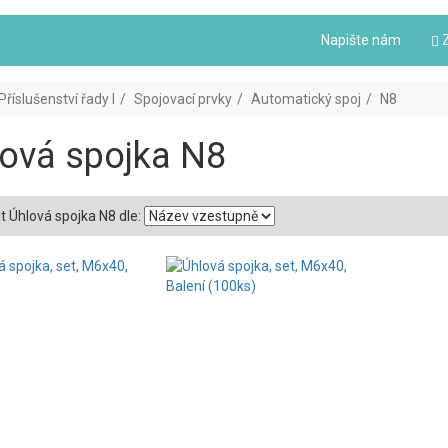
Napište nám
Z
Příslušenství řady I
Spojovací prvky
Automatický spoj
N8
ová spojka N8
t Úhlová spojka N8 dle: