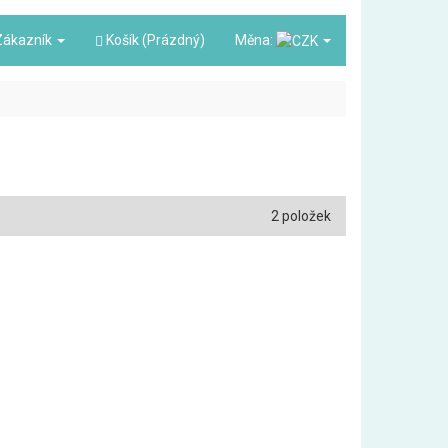
ákazník
Košík (Prázdný)
Měna:
2 položek