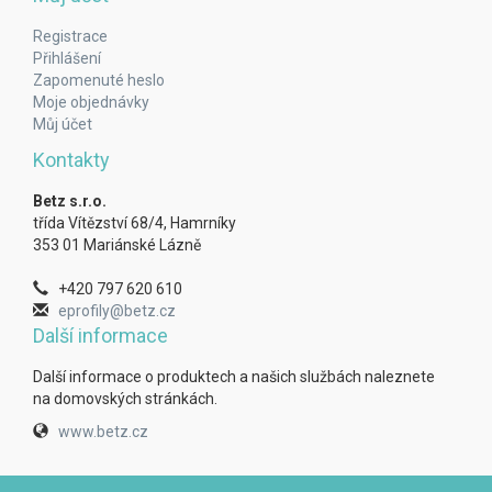
Registrace
Přihlášení
Zapomenuté heslo
Moje objednávky
Můj účet
Kontakty
Betz s.r.o.
třída Vítězství 68/4, Hamrníky
353 01 Mariánské Lázně
+420 797 620 610
eprofily@betz.cz
Další informace
Další informace o produktech a našich službách naleznete
na domovských stránkách.
www.betz.cz