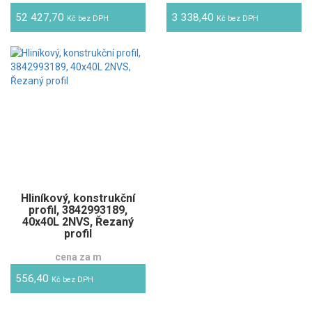
52 427,70
3 338,40
Kč bez DPH
Kč bez DPH
Hliníkový, konstrukční
profil, 3842993189,
40x40L 2NVS, Řezaný
profil
cena za m
556,40
Kč bez DPH