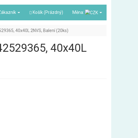
ákazník
Košík (Prázdný)
Měna:
42529365, 40x40L 2NVS, Balení (20ks)
3842529365, 40x40L