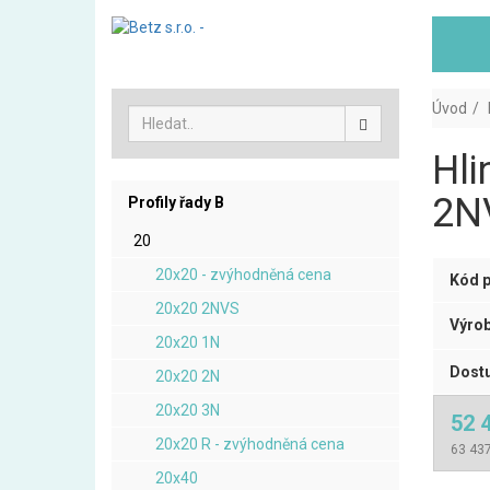
Úvod
Hli
2NV
Profily řady B
20
20x20 - zvýhodněná cena
Kód p
20x20 2NVS
Výrob
20x20 1N
Dostu
20x20 2N
20x20 3N
52 
20x20 R - zvýhodněná cena
63 437
20x40