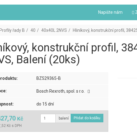
Napište nám
Z
Profily řady B
40
40x40L 2NVS
Hliníkový, konstrukční profil, 38
níkový, konstrukční profil, 
S, Balení (20ks)
roduktu:
BZ529365-B
ce:
Bosch Rexroth, spol. s r.o.
pnost:
do 15 dní
427,70
Kč
balení
,52 Kč s DPH