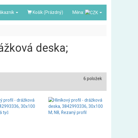
ákazník
Košík (Prázdný)
Měna:
drážková deska;
6 položek