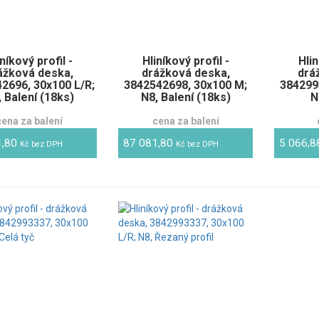
iníkový profil -
Hliníkový profil -
Hlin
ážková deska,
drážková deska,
drá
2696, 30x100 L/R;
3842542698, 30x100 M;
384299
, Balení (18ks)
N8, Balení (18ks)
N
cena za balení
cena za balení
1,80
87 081,80
5 066,
Kč bez DPH
Kč bez DPH