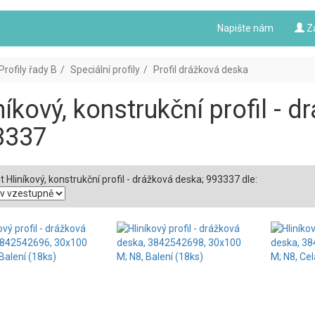
Napište nám
Z
Profily řady B
Speciální profily
Profil drážková deska
níkový, konstrukční profil - 
3337
t Hliníkový, konstrukční profil - drážková deska; 993337 dle: