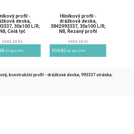
iníkový profil -
Hliníkový profil -
ážková deska,
drážková deska,
3337, 30x100 L/R;
3842993337, 30x100 L/R;
N8, Celá tyč
N8, Řezaný profil
cena za ks
cena za m
,88
904,80
Kč bez DPH
Kč bez DPH
kový, konstrukční profil - drážková deska; 993337 stránka:
tuální)