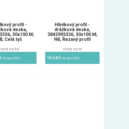
íkový profil -
Hliníkový profil -
žková deska,
drážková deska,
3336, 30x100 M;
3842993336, 30x100 M;
8, Celá tyč
N8, Řezaný profil
cena za ks
cena za m
88
904,80
Kč bez DPH
Kč bez DPH