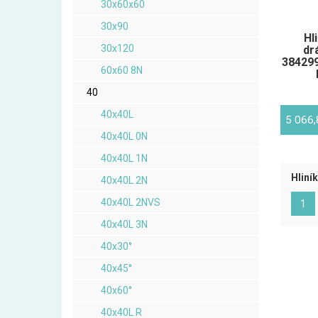
30x60x60
30x90
Hl
30x120
dr
384299
60x60 8N
40
40x40L
5 066
40x40L 0N
40x40L 1N
Hliní
40x40L 2N
40x40L 2NVS
(ak
1
40x40L 3N
40x30°
40x45°
40x60°
40x40L R